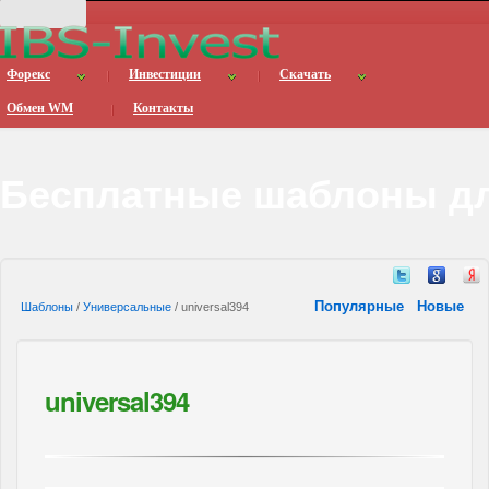
Форекс
Инвестиции
Скачать
Обмен WM
Контакты
Бесплатные шаблоны дл
Популярные
Новые
Шаблоны
/
Универсальные
/ universal394
universal394