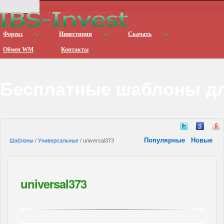
Форекс
Инвестиции
Скачать
Обмен WM
Контакты
Бесплатные шаблоны дл
Популярные
Новые
Шаблоны
/
Универсальные
/ universal373
universal373