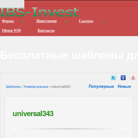
Форекс
Инвестиции
Скачать
Обмен WM
Контакты
Бесплатные шаблоны дл
Популярные
Новые
Шаблоны
/
Универсальные
/ universal343
universal343