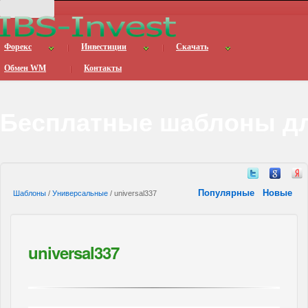
Форекс
Инвестиции
Скачать
Обмен WM
Контакты
Бесплатные шаблоны дл
Популярные
Новые
Шаблоны
/
Универсальные
/ universal337
universal337