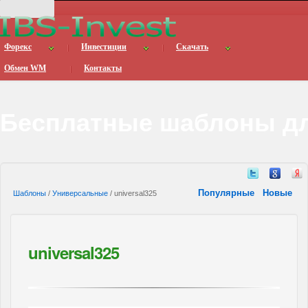
Форекс
Инвестиции
Скачать
Обмен WM
Контакты
Бесплатные шаблоны дл
Популярные
Новые
Шаблоны
/
Универсальные
/ universal325
universal325