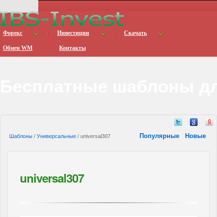
Форекс
Инвестиции
Скачать
Обмен WM
Контакты
Бесплатные шаблоны дл
Популярные
Новые
Шаблоны
/
Универсальные
/ universal307
universal307