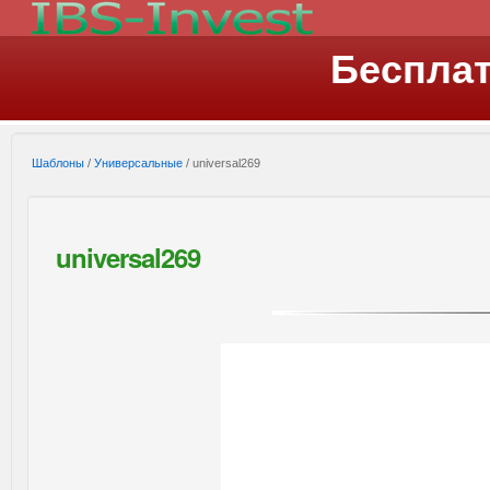
Беспла
Шаблоны
/
Универсальные
/ universal269
universal269