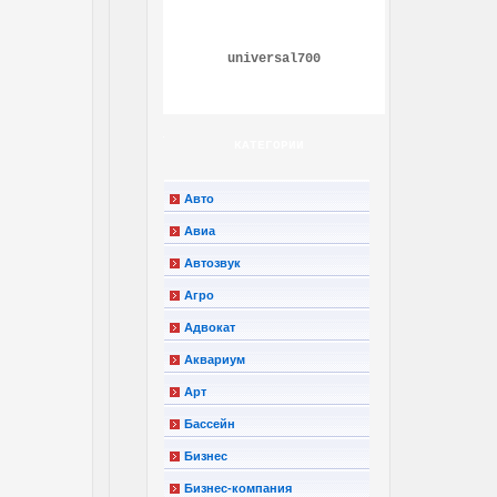
universal700
КАТЕГОРИИ
Авто
Авиа
Автозвук
Агро
Адвокат
Аквариум
Арт
Бассейн
Бизнес
Бизнес-компания