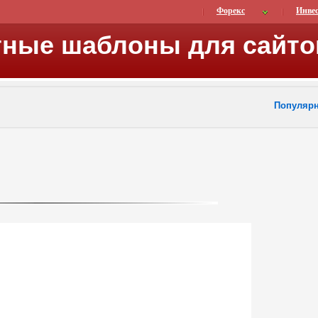
Форекс
Инве
тные шаблоны для сайто
Популяр