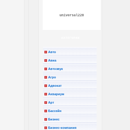
universal228
КАТЕГОРИИ
Авто
Авиа
Автозвук
Агро
Адвокат
Аквариум
Арт
Бассейн
Бизнес
Бизнес-компания