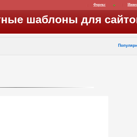
Форекс
Инве
тные шаблоны для сайто
Популяр