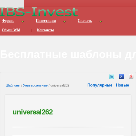
Форекс
Инвестиции
Скачать
Обмен WM
Контакты
Бесплатные шаблоны дл
Популярные
Новые
Шаблоны
/
Универсальные
/ universal262
universal262