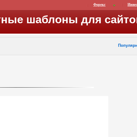
Форекс
Инве
тные шаблоны для сайто
Популяр