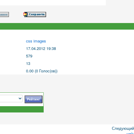
css images
17.04.2012 19:38
579
13
0.00 (0 Голос(ов))
Следующий 
uni