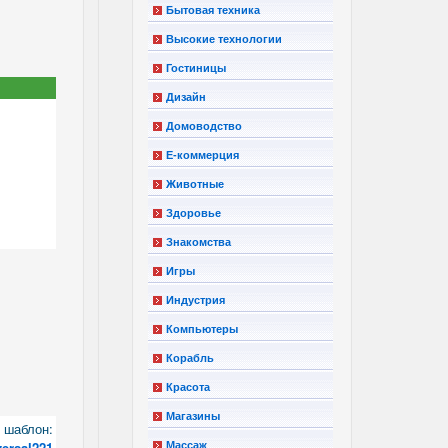
Бытовая техника
Высокие технологии
Гостиницы
Дизайн
Домоводство
Е-коммерция
Животные
Здоровье
Знакомства
Игры
Индустрия
Компьютеры
Корабль
Красота
Магазины
шаблон:
versal221
Массаж