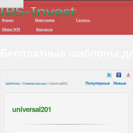
Форекс
Инвестиции
Скачать
Обмен WM
Контакты
Бесплатные шаблоны дл
Популярные
Новые
Шаблоны
/
Универсальные
/ universal201
universal201