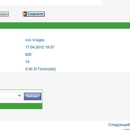
css images
17.04.2012 19:37
625
13
0.00 (0 Голос(ов))
Следующий 
uni