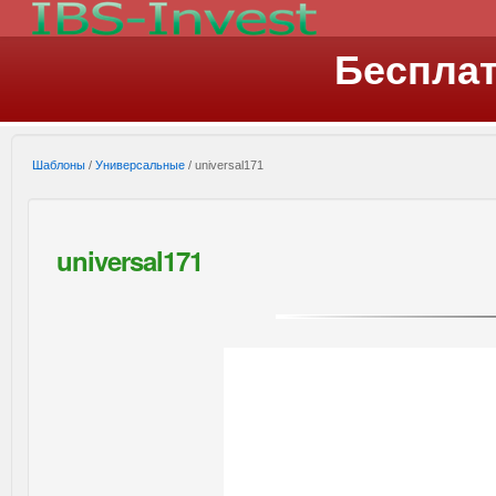
Беспла
Шаблоны
/
Универсальные
/ universal171
universal171