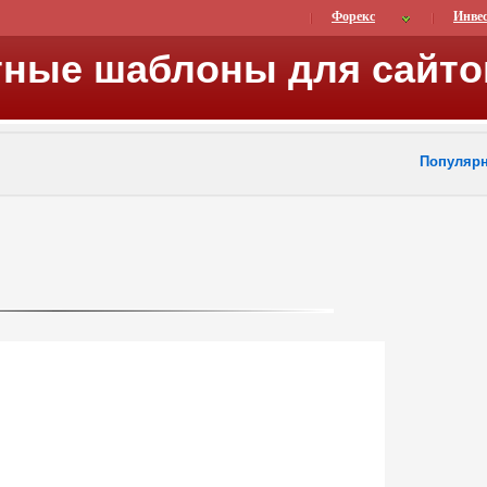
Форекс
Инве
тные шаблоны для сайто
Популяр