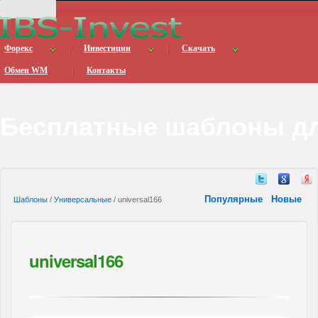
Форекс
Инвестиции
Скачать
Обмен WM
Контакты
Бесплатные шаблоны дл
Популярные
Новые
Шаблоны
/
Универсальные
/ universal166
universal166