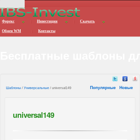
Форекс
Инвестиции
Скачать
Обмен WM
Контакты
Бесплатные шаблоны дл
Популярные
Новые
Шаблоны
/
Универсальные
/ universal149
universal149