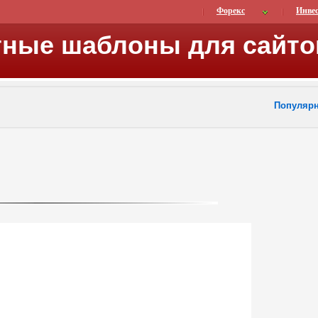
Форекс
Инве
тные шаблоны для сайто
Популяр