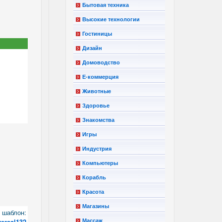
Бытовая техника
Высокие технологии
Гостиницы
Дизайн
Домоводство
Е-коммерция
Животные
Здоровье
Знакомства
Игры
Индустрия
Компьютеры
Корабль
Красота
Магазины
шаблон:
versal132
Массаж