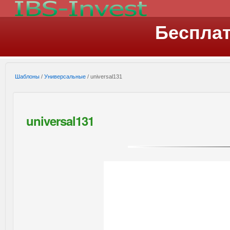
Беспла
Шаблоны
/
Универсальные
/ universal131
universal131