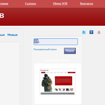
стиции
Скачать
Обмен WM
Контакты
в
ные
Новые
Расширенный поиск
СЛУЧАЙНЫЙ ШАБЛОН