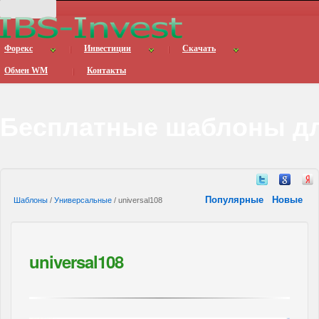
Форекс
Инвестиции
Скачать
Обмен WM
Контакты
Бесплатные шаблоны дл
Популярные
Новые
Шаблоны
/
Универсальные
/ universal108
universal108