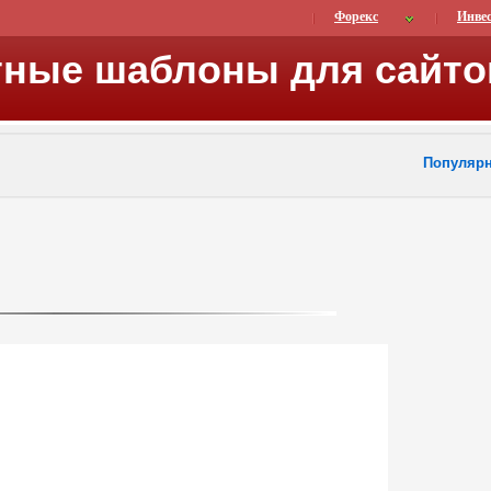
Форекс
Инве
тные шаблоны для сайто
Популяр