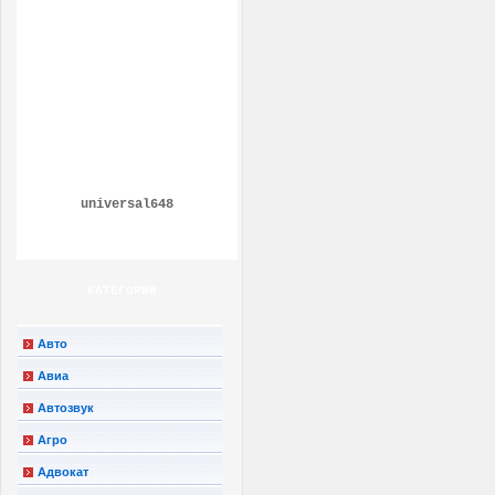
universal648
КАТЕГОРИИ
Авто
Авиа
Автозвук
Агро
Адвокат