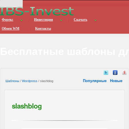
Форекс
Инвестиции
Скачать
Обмен WM
Контакты
Бесплатные шаблоны дл
Популярные
Новые
Шаблоны
/
Wordpress
/ slashblog
slashblog