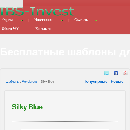
Форекс
Инвестиции
Скачать
Обмен WM
Контакты
Бесплатные шаблоны дл
Популярные
Новые
Шаблоны
/
Wordpress
/ Silky Blue
Silky Blue