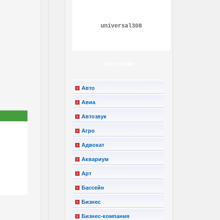
universal308
КАТЕГОРИИ
Авто
Авиа
Автозвук
Агро
Адвокат
Аквариум
Арт
Бассейн
Бизнес
Бизнес-компания