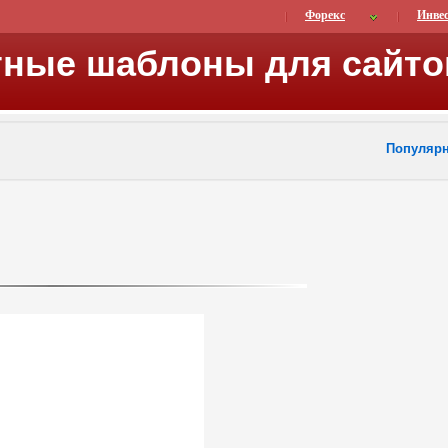
Форекс
Инве
тные шаблоны для сайто
Популяр