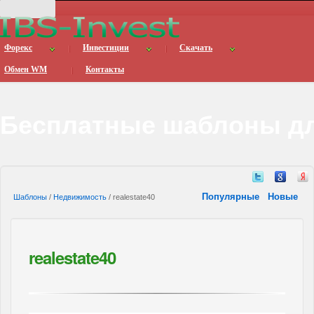
Форекс
Инвестиции
Скачать
Обмен WM
Контакты
Бесплатные шаблоны дл
Популярные
Новые
Шаблоны
/
Недвижимость
/ realestate40
realestate40