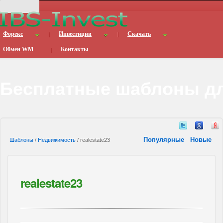
Форекс
Инвестиции
Скачать
Обмен WM
Контакты
Бесплатные шаблоны дл
Популярные
Новые
Шаблоны
/
Недвижимость
/ realestate23
realestate23