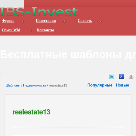
Форекс
Инвестиции
Скачать
Обмен WM
Контакты
Бесплатные шаблоны дл
Популярные
Новые
Шаблоны
/
Недвижимость
/ realestate13
realestate13