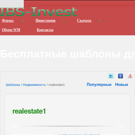
Форекс
Инвестиции
Скачать
Обмен WM
Контакты
Бесплатные шаблоны дл
Популярные
Новые
Шаблоны
/
Недвижимость
/ realestate1
realestate1