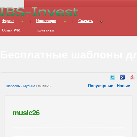
Форекс
Инвестиции
Скачать
Обмен WM
Контакты
Бесплатные шаблоны дл
Популярные
Новые
Шаблоны
/
Музыка
/ music26
music26