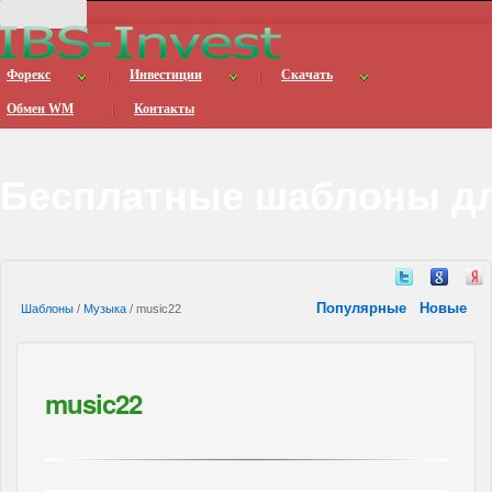
Форекс
Инвестиции
Скачать
Обмен WM
Контакты
Бесплатные шаблоны дл
Популярные
Новые
Шаблоны
/
Музыка
/ music22
music22