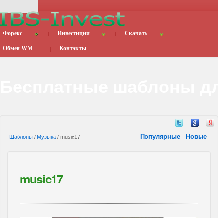
Форекс
Инвестиции
Скачать
Обмен WM
Контакты
Бесплатные шаблоны дл
Популярные
Новые
Шаблоны
/
Музыка
/ music17
music17