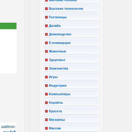
Высокие технологии
Гостиницы
Дизайн
Домоводство
Е-коммерция
Животные
Здоровье
Знакомства
Игры
Индустрия
Компьютеры
Корабль
Красота
Магазины
шаблон:
Массаж
moda8