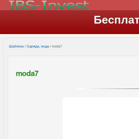
Беспла
Шаблоны
/
Одежда, мода
/ moda7
moda7