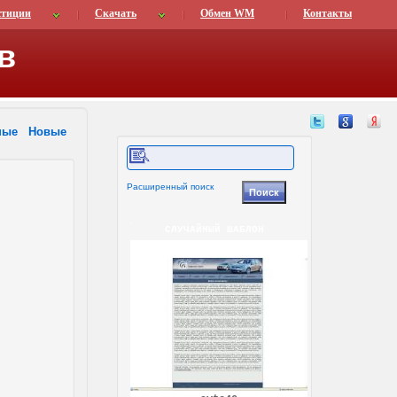
стиции
Скачать
Обмен WM
Контакты
в
ные
Новые
Расширенный поиск
СЛУЧАЙНЫЙ ШАБЛОН