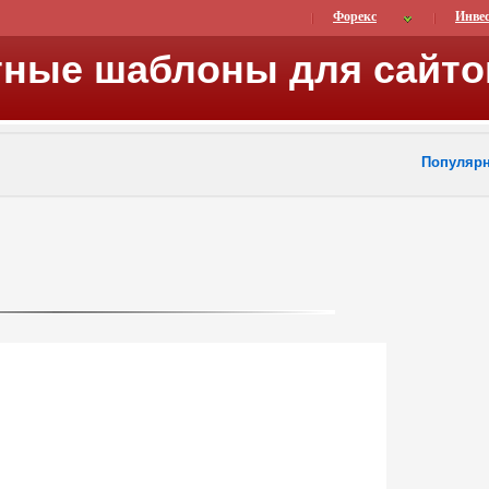
Форекс
Инве
тные шаблоны для сайто
Популяр