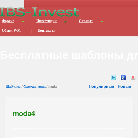
Форекс
Инвестиции
Скачать
Обмен WM
Контакты
Бесплатные шаблоны дл
Популярные
Новые
Шаблоны
/
Одежда, мода
/ moda4
moda4