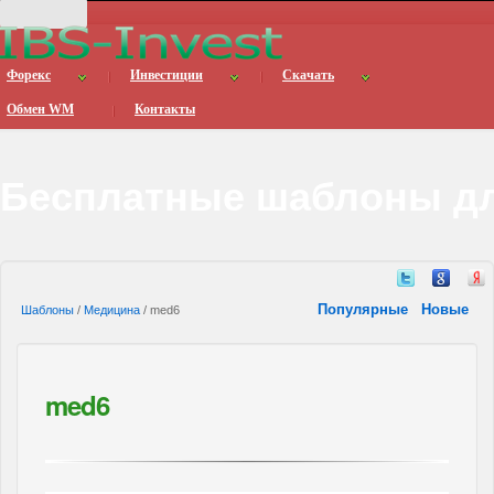
Форекс
Инвестиции
Скачать
Обмен WM
Контакты
Бесплатные шаблоны дл
Популярные
Новые
Шаблоны
/
Медицина
/ med6
med6