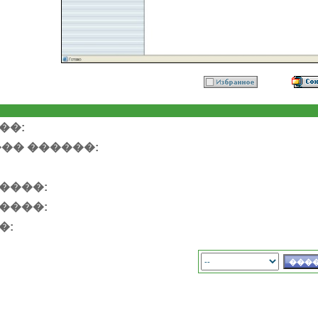
��:
�� ������:
����:
����:
�: