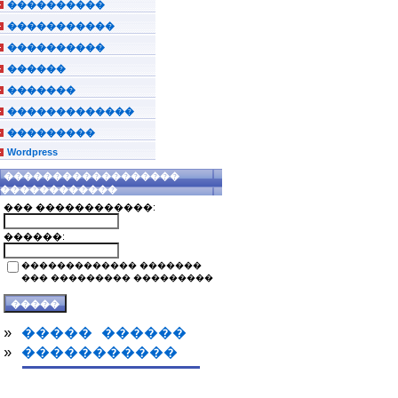
����������
�����������
����������
������
�������
�������������
���������
Wordpress
������������������
������������
��� ������������:
������:
������������� �������
��� ��������� ���������
»
����� ������
»
�����������