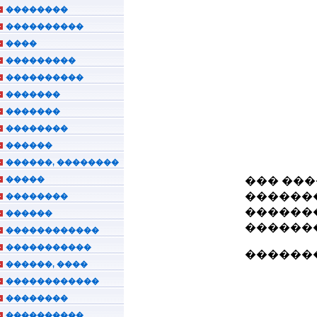
��������
����������
����
���������
����������
�������
�������
��������
������
������, ��������
�����
��� ���
�������
��������
�������
������
�������
������������
�����������
�������
������, ����
������������
��������
����������