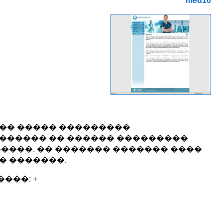
med10
��� ����� ���������
������� �� ������ ���������
����. �� ������� ������� ����
� �������.
���: +