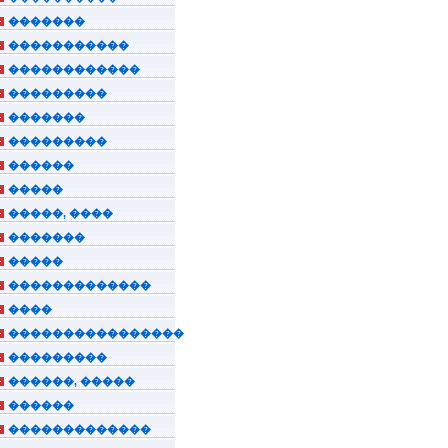
�������
�����������
������������
���������
�������
���������
������
�����
�����, ����
�������
�����
�������������
����
����������������
���������
������, �����
������
�������������