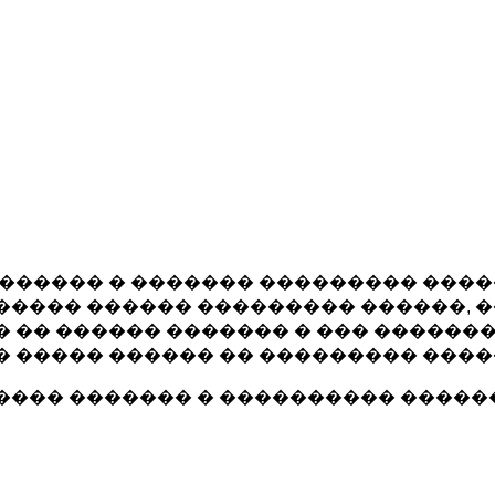
������ � ������� ��������� ���
���� ������ ��������� ������, 
 �� ������ ������� � ��� �������
 ����� ������ �� ��������� ����
��� ������� � ���������� ������