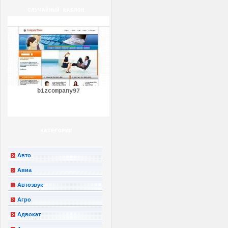
СЛУЧАЙНЫЙ ШАБЛОН
bizcompany97
КАТЕГОРИИ
Авто
Авиа
Автозвук
Агро
Адвокат