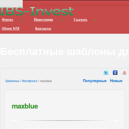
Форекс
Инвестиции
Скачать
Обмен WM
Контакты
Бесплатные шаблоны дл
Популярные
Новые
Шаблоны
/
Wordpress
/ maxblue
maxblue