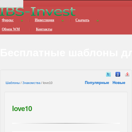
Форекс
Инвестиции
Скачать
Обмен WM
Контакты
Бесплатные шаблоны дл
Популярные
Новые
Шаблоны
/
Знакомства
/ love10
love10