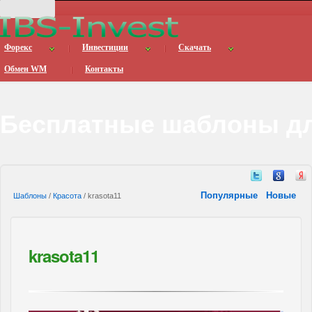
Форекс
Инвестиции
Скачать
Обмен WM
Контакты
Бесплатные шаблоны дл
Популярные
Новые
Шаблоны
/
Красота
/ krasota11
krasota11