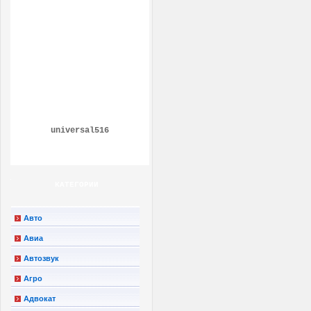
universal516
КАТЕГОРИИ
Авто
Авиа
Автозвук
Агро
Адвокат