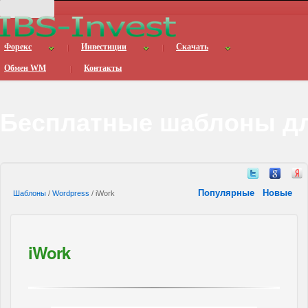
Форекс
Инвестиции
Скачать
Обмен WM
Контакты
Бесплатные шаблоны дл
Популярные
Новые
Шаблоны
/
Wordpress
/ iWork
iWork