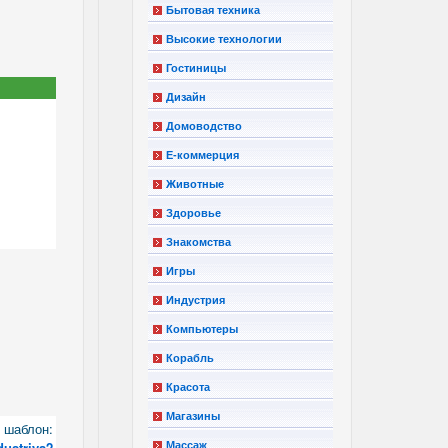
Бытовая техника
Высокие технологии
Гостиницы
Дизайн
Домоводство
Е-коммерция
Животные
Здоровье
Знакомства
Игры
Индустрия
Компьютеры
Корабль
Красота
Магазины
шаблон:
dustriya2
Массаж