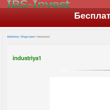
Беспла
Шаблоны
/
Индустрия
/ industriya1
industriya1