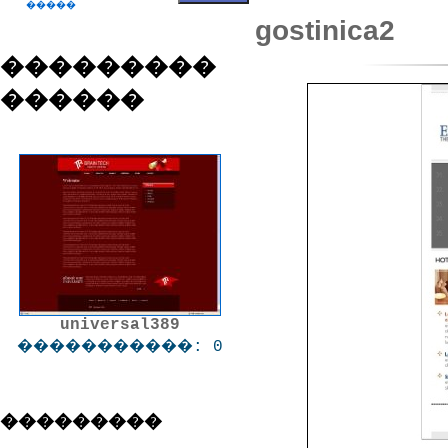
�����
gostinica2
���������
������
universal389
�����������: 0
���������