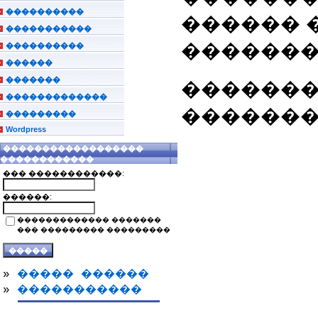
����������
������ 
�����������
�������
����������
������
�������
�������
�������������
�������
���������
Wordpress
������������������
������������
��� ������������:
������:
������������� �������
��� ��������� ���������
»
����� ������
»
�����������