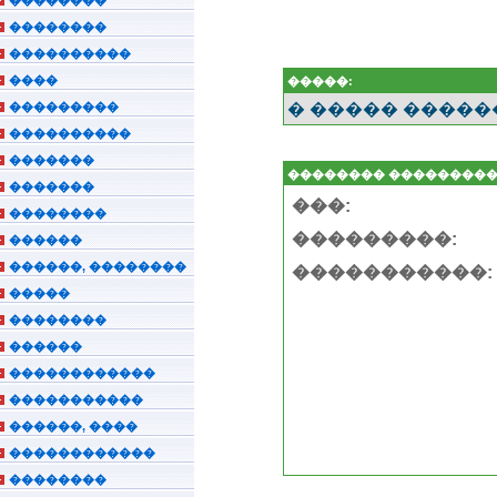
��������
����������
����
�����:
���������
� ����� �����
����������
�������
�������� ��������
�������
���:
��������
���������:
������
������, ��������
�����������:
�����
��������
������
������������
�����������
������, ����
������������
��������