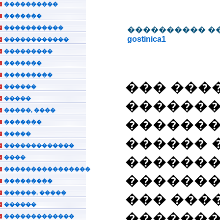
����������
�������
�����������
���������� �
gostinica1
������������
���������
�������
���������
��� ���
������
�����
�������
�����, ����
�������
�������
�����
������ 
�������������
����
�������
����������������
�������
���������
������, �����
��� ���
������
�������
�������������