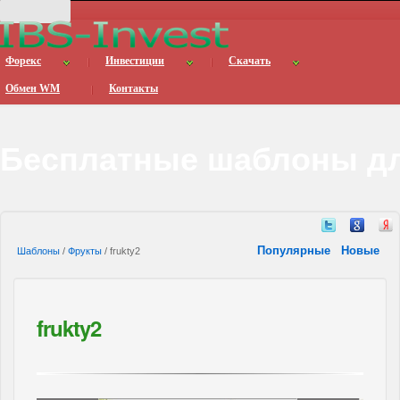
Форекс
Инвестиции
Скачать
Обмен WM
Контакты
Бесплатные шаблоны дл
Популярные
Новые
Шаблоны
/
Фрукты
/ frukty2
frukty2