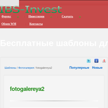
Форекс
Инвестиции
Скачать
Обмен WM
Контакты
Бесплатные шаблоны дл
Популярные
Новые
Шаблоны
/
Фотогалерея
/ fotogalereya2
fotogalereya2