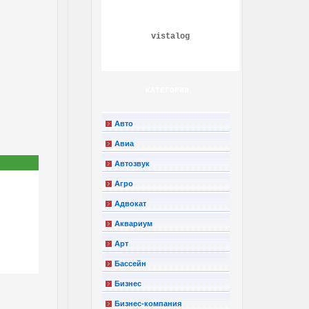
vistalog
КАТЕГОРИИ
Авто
Авиа
Автозвук
Агро
Адвокат
Аквариум
Арт
Бассейн
Бизнес
Бизнес-компания