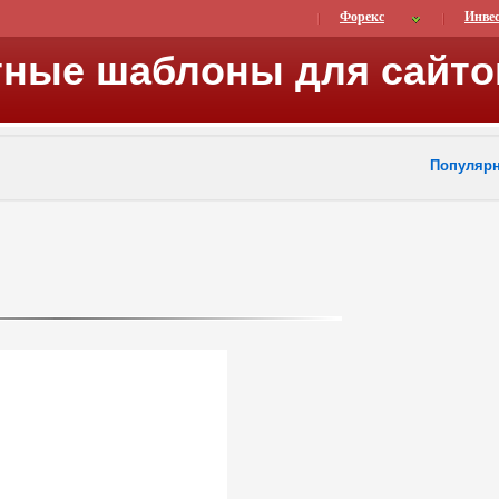
Форекс
Инве
тные шаблоны для сайто
Популяр