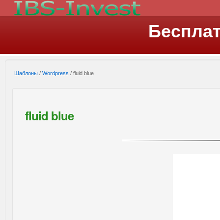
Беспла
Шаблоны
/
Wordpress
/ fluid blue
fluid blue