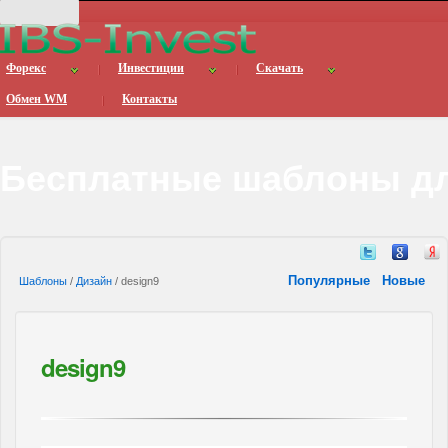
Форекс
Инвестиции
Скачать
Обмен WM
Контакты
Бесплатные шаблоны дл
Популярные
Новые
Шаблоны
/
Дизайн
/ design9
design9