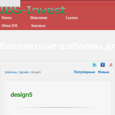
Форекс
Инвестиции
Скачать
Обмен WM
Контакты
Бесплатные шаблоны дл
Популярные
Новые
Шаблоны
/
Дизайн
/ design5
design5