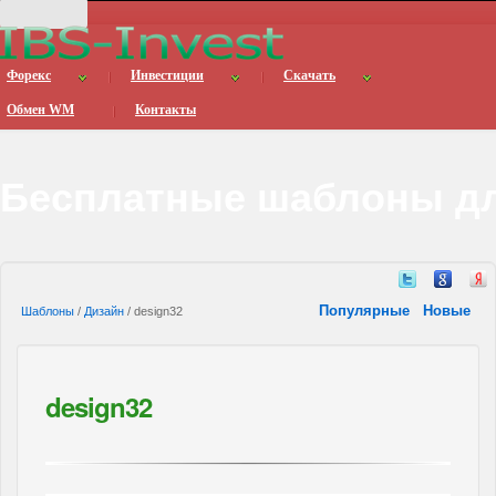
Форекс
Инвестиции
Скачать
Обмен WM
Контакты
Бесплатные шаблоны дл
Популярные
Новые
Шаблоны
/
Дизайн
/ design32
design32