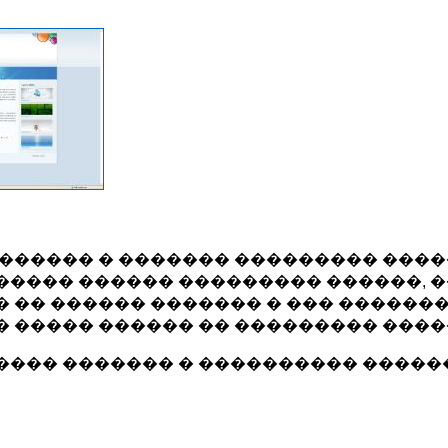
������ � ������� ��������� ���
���� ������ ��������� ������, 
 �� ������ ������� � ��� �������
 ����� ������ �� ��������� ����
��� ������� � ���������� ������