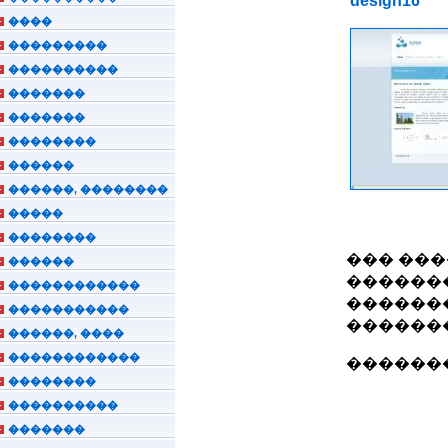
design16
����
���������
����������
�������
�������
��������
������
������, ��������
�����
��������
��� ���
������
�������
������������
�������
�����������
�������
������, ����
������������
�������
��������
����������
�������