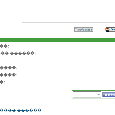
��:
�� ������:
����:
����:
�:
���� ������: