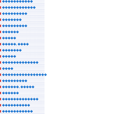
�����������
������������
���������
�������
���������
������
�����
�����, ����
�������
�����
�������������
����
����������������
���������
������, �����
������
�������������
����������
�����������