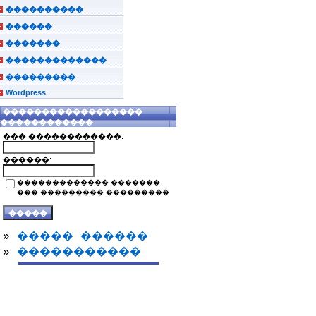
����������
������
�������
�������������
���������
Wordpress
������������������
������������
��� ������������:
������:
������������� �������
��� ��������� ���������
»
����� ������
»
�����������