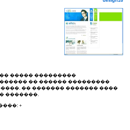
design18
��� ����� ���������
������� �� ������ ���������
����. �� ������� ������� ����
� �������.
���: +