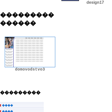
design17
���������
������
domovodstvo3
���������
����
����