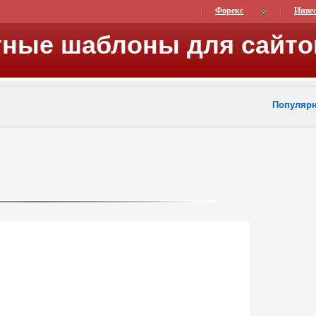
Форекс
Инве
тные шаблоны для сайто
Популяр