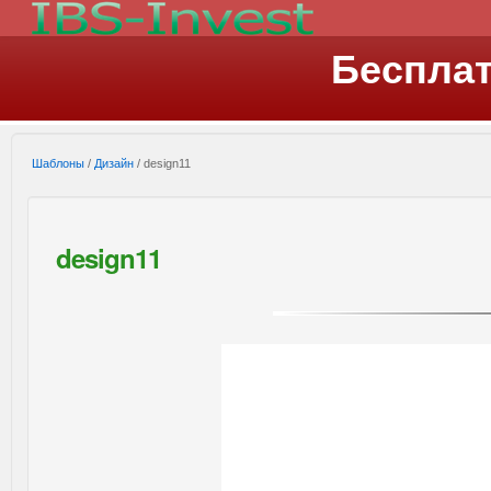
Беспла
Шаблоны
/
Дизайн
/ design11
design11