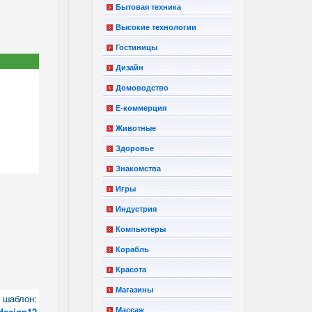
Бытовая техника
Высокие технологии
Гостиницы
Дизайн
Домоводство
Е-коммерция
Животные
Здоровье
Знакомства
Игры
Индустрия
Компьютеры
Корабль
Красота
Магазины
шаблон:
design12
Массаж