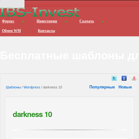
Форекс
Инвестиции
Скачать
Обмен WM
Контакты
Бесплатные шаблоны дл
Популярные
Новые
Шаблоны
/
Wordpress
/ darkness 10
darkness 10