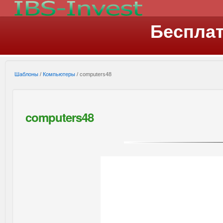
Беспла
Шаблоны
/
Компьютеры
/ computers48
computers48