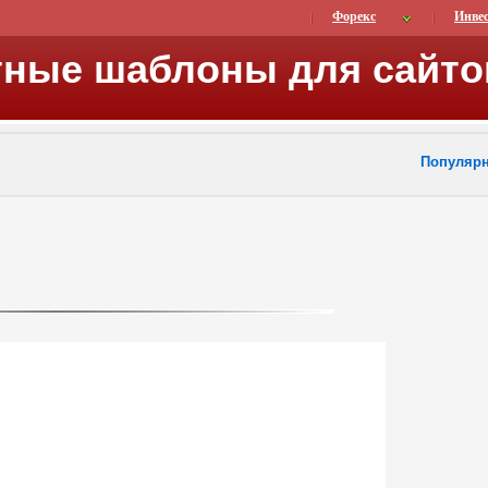
Форекс
Инве
тные шаблоны для сайто
Популяр