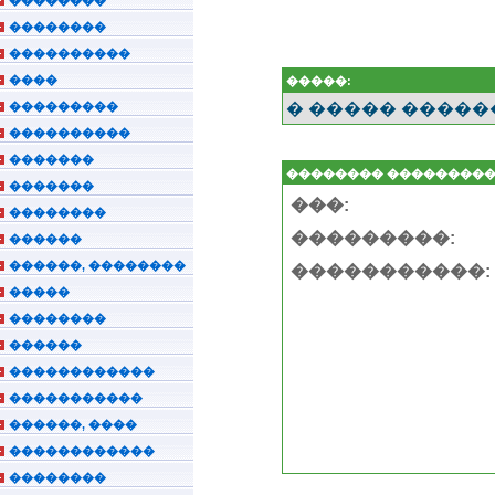
��������
����������
����
�����:
���������
� ����� �����
����������
�������
�������� ��������
�������
���:
��������
���������:
������
������, ��������
�����������:
�����
��������
������
������������
�����������
������, ����
������������
��������