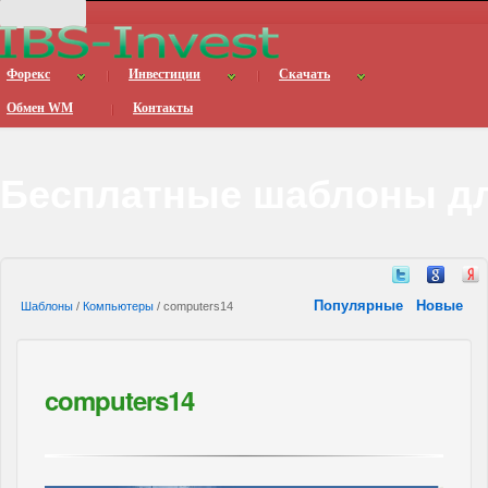
Форекс
Инвестиции
Скачать
Обмен WM
Контакты
Бесплатные шаблоны дл
Популярные
Новые
Шаблоны
/
Компьютеры
/ computers14
computers14